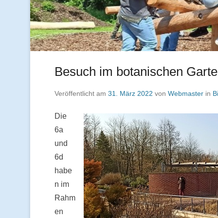
Besuch im botanischen Gart
Veröffentlicht am
31. März 2022
von
Webmaster
in
B
Die
6a
und
6d
habe
n im
Rahm
en