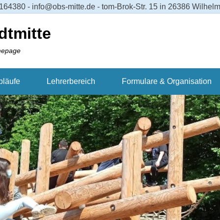
64380 - info@obs-mitte.de - tom-Brok-Str. 15 in 26386 Wilhe
dtmitte
mepage
bläufe
Lehrerbereich
Formulare & Organisation