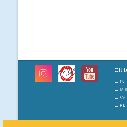
Oft 
→ Pas
→ Mit
→ Ver
→ Kla