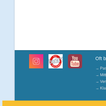
Oft 
→ Pas
→ Mit
→ Ver
→ Kla