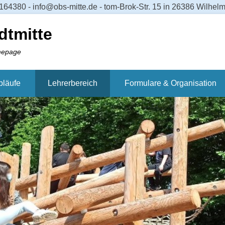
64380 - info@obs-mitte.de - tom-Brok-Str. 15 in 26386 Wilhe
dtmitte
mepage
bläufe
Lehrerbereich
Formulare & Organisation