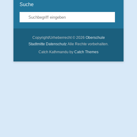
Suche
Suche
Copyright/Urheberrecht © 2026
Oberschule
Stadtmitte
Datenschutz
Alle Rechte vorbehalten.
Catch Kathmandu by
Catch Themes