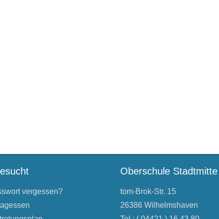
besucht
Oberschule Stadtmitte
swort vergessen?
tom-Brok-Str. 15
tagessen
26386 Wilhelmshaven
tretungsplan
Tel.: ( 04421 ) 16 43 80