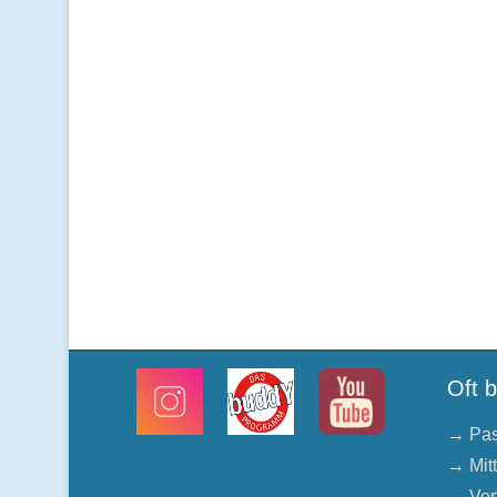
Oft 
→ Pas
→ Mit
→ Ver