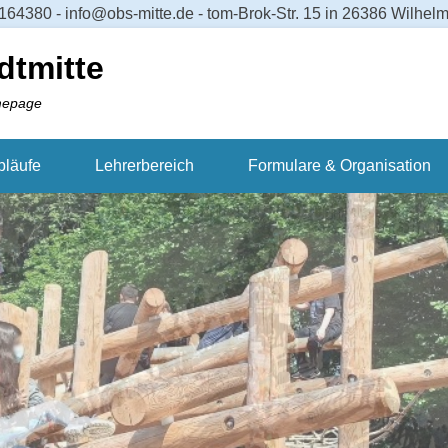
64380 - info@obs-mitte.de - tom-Brok-Str. 15 in 26386 Wilhe
dtmitte
mepage
bläufe
Lehrerbereich
Formulare & Organisation