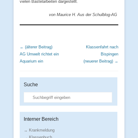
vielen Bastelarbeiten dargestellt.
von Maurice H. Aus der Schulblog-AG
Beitrags Übersicht
← (älterer Beitrag)
Klassenfahrt nach
AG Umwelt richtet ein
Bispingen
Aquarium ein
(neuerer Beitrag) →
Suche
Suche
Interner Bereich
→ Krankmeldung
→ Klassenbuch