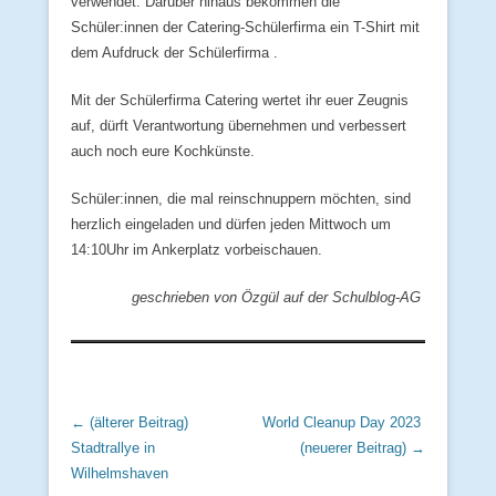
verwendet. Darüber hinaus bekommen die
Schüler:innen der Catering-Schülerfirma ein T-Shirt mit
dem Aufdruck der Schülerfirma .
Mit der Schülerfirma Catering wertet ihr euer Zeugnis
auf, dürft Verantwortung übernehmen und verbessert
auch noch eure Kochkünste.
Schüler:innen, die mal reinschnuppern möchten, sind
herzlich eingeladen und dürfen jeden Mittwoch um
14:10Uhr im Ankerplatz vorbeischauen.
geschrieben von Özgül auf der Schulblog-AG
Beitrags Übersicht
← (älterer Beitrag)
World Cleanup Day 2023
Stadtrallye in
(neuerer Beitrag) →
Wilhelmshaven