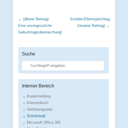
Beitrags Übersicht
← (älterer Beitrag)
Schüler-Elternsprechtag
Eine unvergessliche
(neuerer Beitrag) →
Geburtstagsüberraschung!
Suche
Suche
Interner Bereich
→ Krankmeldung
→ Klassenbuch
→ Vertretungsplan
→ Schulcloud
→ Microsoft Office 365