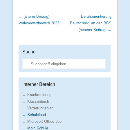
Beitrags Übersicht
← (älterer Beitrag)
Berufsorientierung
Vorlesewettbewerb 2023
„Bautechnik“ an den BBS
(neuerer Beitrag) →
Suche
Suche
Interner Bereich
→ Krankmeldung
→ Klassenbuch
→ Vertretungsplan
→ Schulcloud
→ Microsoft Office 365
→ Moin.Schule