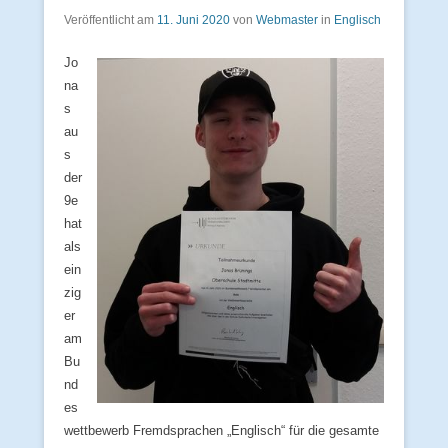
Veröffentlicht am
11. Juni 2020
von
Webmaster
in
Englisch
Jo
na
s
au
s
der
9e
hat
als
ein
zig
er
am
Bu
nd
es
wettbewerb Fremdsprachen „Englisch“ für die gesamte