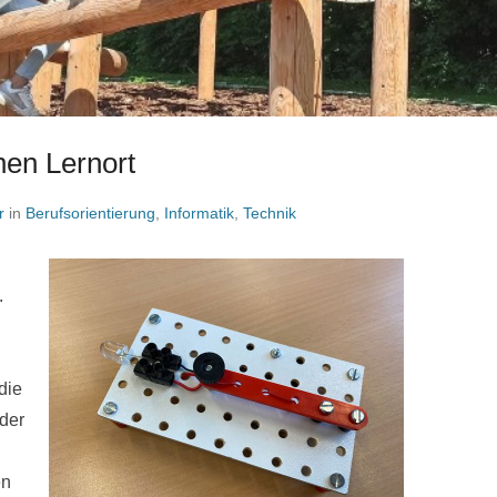
hen Lernort
r
in
Berufsorientierung
,
Informatik
,
Technik
.
die
der
en