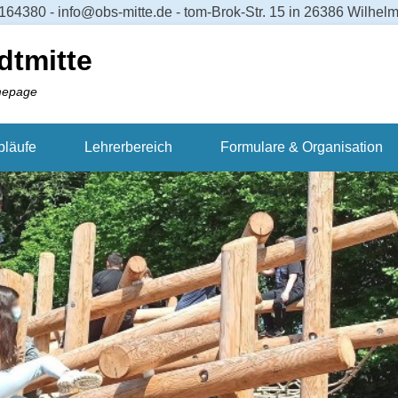
64380 - info@obs-mitte.de - tom-Brok-Str. 15 in 26386 Wilhe
dtmitte
mepage
bläufe
Lehrerbereich
Formulare & Organisation