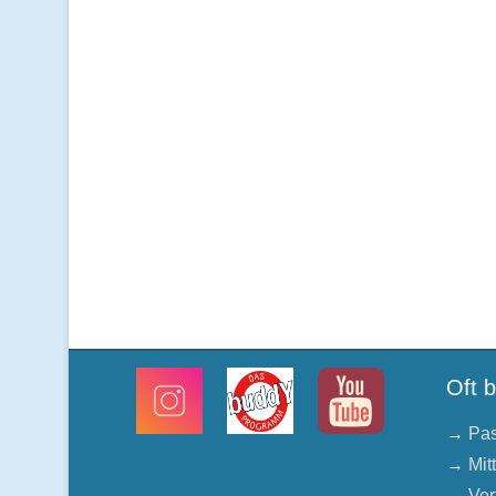
Oft 
→ Pas
→ Mit
→ Ver