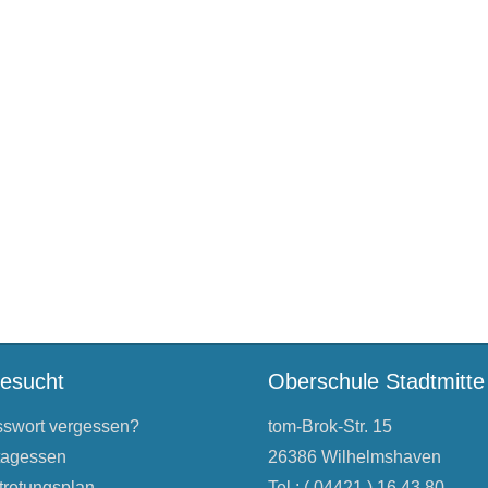
besucht
Oberschule Stadtmitte
swort vergessen?
tom-Brok-Str. 15
tagessen
26386 Wilhelmshaven
tretungsplan
Tel.: ( 04421 ) 16 43 80