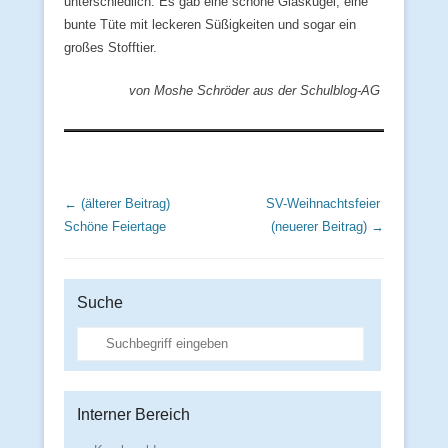
unterschiedlich: Es gab eine schöne Glaskugel, eine
bunte Tüte mit leckeren Süßigkeiten und sogar ein
großes Stofftier.
von Moshe Schröder aus der Schulblog-AG
Beitrags Übersicht
← (älterer Beitrag)
SV-Weihnachtsfeier
Schöne Feiertage
(neuerer Beitrag) →
Suche
Suche
Interner Bereich