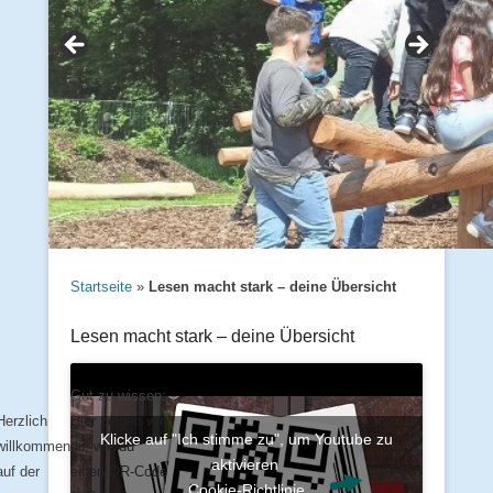
Startseite
»
Lesen macht stark – deine Übersicht
Lesen macht stark – deine Übersicht
Gut zu wissen:
Herzlich
Hier zeigen wir
Klicke auf "Ich stimme zu", um Youtube zu
willkommen
dir, wie du
aktivieren
auf der
einen QR-Code
Cookie-Richtlinie