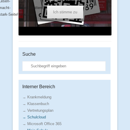
Lesen-
(z.B. auf
macht-
Arbeitsblättern)
Ich stimme zu
stark-Seite!
benutzen
kannst.
Suche
Suche
Interner Bereich
→ Krankmeldung
→ Klassenbuch
→ Vertretungsplan
→ Schulcloud
→ Microsoft Office 365