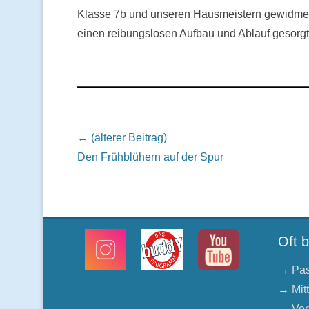
Klasse 7b und unseren Hausmeistern gewidmet,
einen reibungslosen Aufbau und Ablauf gesorg
Beitrags Übersicht
← (älterer Beitrag)
Den Frühblühern auf der Spur
Oft 
→ Pas
→ Mit
→ Ver