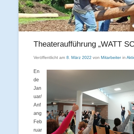
Theateraufführung „WATT S
Veröffentlicht am
8. März 2022
von
Mitarbeiter
in
Akt
En
de
Jan
uar/
Anf
ang
Feb
ruar