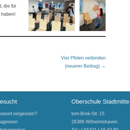
 die für
t haben!
Vier Pfoten verbinden
(neuerer Beitrag) →
besucht
Oberschule Stadtmitte
swort vergessen?
tom-Brok-Str. 15
tagessen
26386 Wilhelmshaven
tretungsplan
Tel.: ( 04421 ) 16 43 80