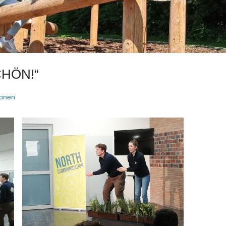
CHÖN!“
ionen