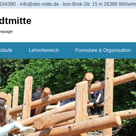
64380 - info@obs-mitte.de - tom-Brok-Str. 15 in 26386 Wilhe
dtmitte
mepage
bläufe
Lehrerbereich
Formulare & Organisation