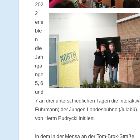
202
2
erle
bte
n
die
Jah
rgä
nge
5, 6
und
7 an drei unterschiedlichen Tagen die interak
Fuhrmann) der Jungen Landesbühne (Julabü). D
von Herrn Pudrycki initiiert.
In dem in der Mensa an der Tom-Brok-Straße